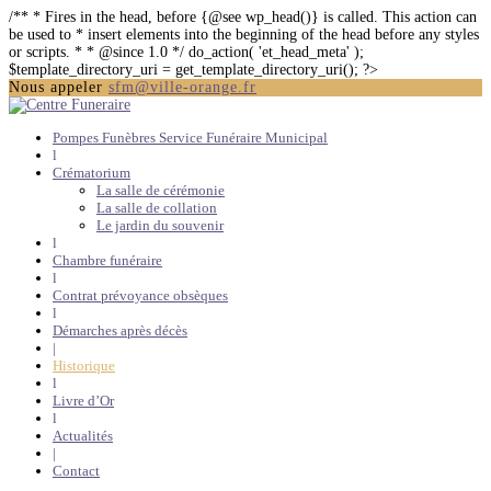
/** * Fires in the head, before {@see wp_head()} is called. This action can
be used to * insert elements into the beginning of the head before any styles
or scripts. * * @since 1.0 */ do_action( 'et_head_meta' );
$template_directory_uri = get_template_directory_uri(); ?>
Nous appeler
sfm@ville-orange.fr
Pompes Funèbres Service Funéraire Municipal
l
Crématorium
La salle de cérémonie
La salle de collation
Le jardin du souvenir
l
Chambre funéraire
l
Contrat prévoyance obsèques
l
Démarches après décès
|
Historique
l
Livre d’Or
l
Actualités
|
Contact