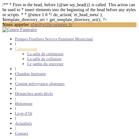
/** * Fires in the head, before {@see wp_head()} is called. This action can
be used to * insert elements into the beginning of the head before any styles
or scripts. * * @since 1.0 */ do_action( 'et_head_meta' );
$template_directory_uri = get_template_directory_uri(); ?>
Nous appeler
sfm@ville-orange.fr
Pompes Funèbres Service Funéraire Municipal
l
Crématorium
La salle de cérémonie
La salle de collation
Le jardin du souvenir
l
Chambre funéraire
l
Contrat prévoyance obsèques
l
Démarches après décès
|
Historique
l
Livre d’Or
l
Actualités
|
Contact