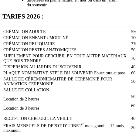
dispersées en pleine nature, en mer ou dans un jardin
du souvenir.
TARIFS 2026 :
CRÉMATION ADULTE
55
CRÉMATION ENFANT / MORT-NÉ
10
CRÉMATION RELIQUAIRE
37
CRÉMATION RESTES ANATOMIQUES
50
SUPPLEMENT POUR CERCUEIL EN TOUT AUTRE MATERIAUX
70
QUE BOIS TENDRE
DISPERSION AU JARDIN DU SOUVENIR
40
PLAQUE NOMINATIVE STELE DU SOUVENIR Fourniture et pose
60
SALLE DE CÉRÉMONIEMAITRE DE CEREMONIE POUR
50
ANIMATION CEREMONIE
SALLE DE COLLATION
50
Location de 2 heures
60
Location de 3 heures
RECEPTION CERCUEIL LA VEILLE
40
er
FRAIS MENSUELS DE DEPOT D’URNE1
mois gratuit – 12 mois
20
maximum