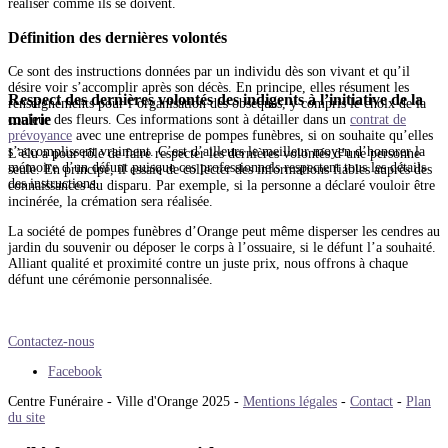
réaliser comme ils se doivent.
Définition des dernières volontés
Ce sont des instructions données par un individu dès son vivant et qu’il
désire voir s’accomplir après son décès. En principe, elles résument les
Respect des dernières volontés des indigents à l’initiative de la
renseignements pour l’organisation des obsèques, y compris le choix de la
mairie
couleur des fleurs. Ces informations sont à détailler dans un
contrat de
prévoyance
avec une entreprise de pompes funèbres, si on souhaite qu’elles
s’accomplissent vraiment. C’est d’ailleurs le meilleur moyen d’honorer la
L’élu a pour rôle de faire respecter les dernières volontés d’une personne
mémoire d’un défunt puisque ces professionnels respectent tous les détails
seule. En principe, il essaie de collecter des informations fiables auprès des
des instructions.
connaissances du disparu. Par exemple, si la personne a déclaré vouloir être
incinérée, la crémation sera réalisée.
La société de pompes funèbres d’Orange peut même disperser les cendres au
jardin du souvenir ou déposer le corps à l’ossuaire, si le défunt l’a souhaité.
Alliant qualité et proximité contre un juste prix, nous offrons à chaque
défunt une cérémonie personnalisée.
Contactez-nous
Facebook
Centre Funéraire - Ville d'Orange 2025 -
Mentions légales
-
Contact
-
Plan
du site