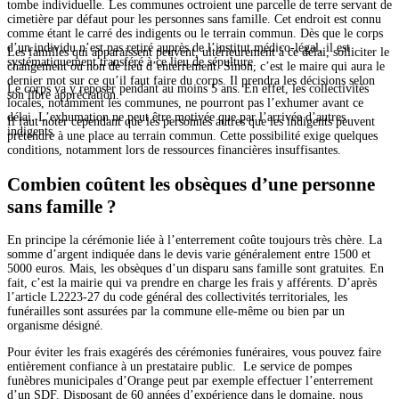
tombe individuelle. Les communes octroient une parcelle de terre servant de
cimetière par défaut pour les personnes sans famille. Cet endroit est connu
comme étant le carré des indigents ou le terrain commun. Dès que le corps
d’un individu n’est pas retiré auprès de l’institut médico-légal, il est
Les familles qui apparaissent peuvent, ultérieurement à ce délai, solliciter le
systématiquement transféré à ce lieu de sépulture.
changement ou non de lieu d’enterrement. Sinon, c’est le maire qui aura le
dernier mot sur ce qu’il faut faire du corps. Il prendra les décisions selon
Le corps va y reposer pendant au moins 5 ans. En effet, les collectivités
son libre appréciation.
locales, notamment les communes, ne pourront pas l’exhumer avant ce
délai. L’exhumation ne peut être motivée que par l’arrivée d’autres
Il faut noter cependant que les personnes autres que les indigents peuvent
indigents.
prétendre à une place au terrain commun. Cette possibilité exige quelques
conditions, notamment lors de ressources financières insuffisantes.
Combien coûtent les obsèques d’une personne
sans famille ?
En principe la cérémonie liée à l’enterrement coûte toujours très chère. La
somme d’argent indiquée dans le devis varie généralement entre 1500 et
5000 euros. Mais, les obsèques d’un disparu sans famille sont gratuites. En
fait, c’est la mairie qui va prendre en charge les frais y afférents. D’après
l’article L2223-27 du code général des collectivités territoriales, les
funérailles sont assurées par la commune elle-même ou bien par un
organisme désigné.
Pour éviter les frais exagérés des cérémonies funéraires, vous pouvez faire
entièrement confiance à un prestataire public. Le service de pompes
funèbres municipales d’Orange peut par exemple effectuer l’enterrement
d’un SDF. Disposant de 60 années d’expérience dans le domaine, nous