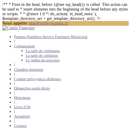
/** * Fires in the head, before {@see wp_head()} is called. This action can
be used to * insert elements into the beginning of the head before any styles
or scripts. * * @since 1.0 */ do_action( 'et_head_meta' );
$template_directory_uri = get_template_directory_uri(); ?>
Nous appeler
sfm@ville-orange.fr
Pompes Funèbres Service Funéraire Municipal
l
Crématorium
La salle de cérémonie
La salle de collation
Le jardin du souvenir
l
Chambre funéraire
l
Contrat prévoyance obsèques
l
Démarches après décès
|
Historique
l
Livre d’Or
l
Actualités
|
Contact