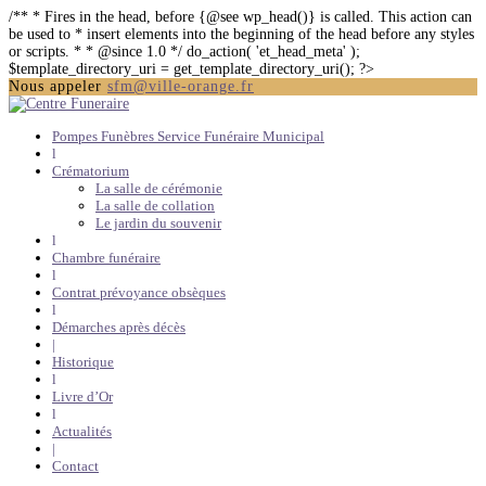
/** * Fires in the head, before {@see wp_head()} is called. This action can
be used to * insert elements into the beginning of the head before any styles
or scripts. * * @since 1.0 */ do_action( 'et_head_meta' );
$template_directory_uri = get_template_directory_uri(); ?>
Nous appeler
sfm@ville-orange.fr
Pompes Funèbres Service Funéraire Municipal
l
Crématorium
La salle de cérémonie
La salle de collation
Le jardin du souvenir
l
Chambre funéraire
l
Contrat prévoyance obsèques
l
Démarches après décès
|
Historique
l
Livre d’Or
l
Actualités
|
Contact