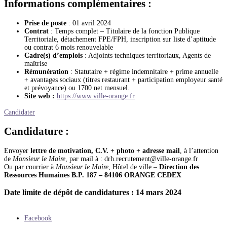
Informations complémentaires :
Prise de poste
: 01 avril 2024
Contrat
: Temps complet – Titulaire de la fonction Publique
Territoriale, détachement FPE/FPH, inscription sur liste d’aptitude
ou contrat 6 mois renouvelable
Cadre(s) d’emplois
: Adjoints techniques territoriaux, Agents de
maîtrise
Rémunération
: Statutaire + régime indemnitaire + prime annuelle
+ avantages sociaux (titres restaurant + participation employeur santé
et prévoyance) ou 1700 net mensuel.
Site web :
https://www.ville-orange.fr
Candidater
Candidature :
Envoyer
lettre de motivation,
C.V. + photo + adresse mail
, à l’attention
de
Monsieur le Maire
, par mail à : drh.recrutement@ville-orange.fr
Ou par courrier à
Monsieur le Maire
, Hôtel de ville –
Direction des
Ressources Humaines B.P. 187 – 84106 ORANGE CEDEX
Date limite de dépôt de candidatures : 14 mars 2024
Facebook