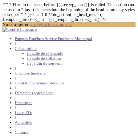
/** * Fires in the head, before {@see wp_head()} is called. This action can
be used to * insert elements into the beginning of the head before any styles
or scripts. * * @since 1.0 */ do_action( 'et_head_meta' );
$template_directory_uri = get_template_directory_uri(); ?>
Nous appeler
sfm@ville-orange.fr
Pompes Funèbres Service Funéraire Municipal
l
Crématorium
La salle de cérémonie
La salle de collation
Le jardin du souvenir
l
Chambre funéraire
l
Contrat prévoyance obsèques
l
Démarches après décès
|
Historique
l
Livre d’Or
l
Actualités
|
Contact